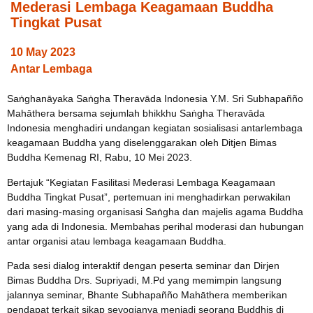
Mederasi Lembaga Keagamaan Buddha
Tingkat Pusat
10 May 2023
Antar Lembaga
Saṅghanāyaka Saṅgha Theravāda Indonesia Y.M. Sri Subhapañño
Mahāthera bersama sejumlah bhikkhu Saṅgha Theravāda
Indonesia menghadiri undangan kegiatan sosialisasi antarlembaga
keagamaan Buddha yang diselenggarakan oleh Ditjen Bimas
Buddha Kemenag RI, Rabu, 10 Mei 2023.
Bertajuk “Kegiatan Fasilitasi Mederasi Lembaga Keagamaan
Buddha Tingkat Pusat”, pertemuan ini menghadirkan perwakilan
dari masing-masing organisasi Saṅgha dan majelis agama Buddha
yang ada di Indonesia. Membahas perihal moderasi dan hubungan
antar organisi atau lembaga keagamaan Buddha.
Pada sesi dialog interaktif dengan peserta seminar dan Dirjen
Bimas Buddha Drs. Supriyadi, M.Pd yang memimpin langsung
jalannya seminar, Bhante Subhapañño Mahāthera memberikan
pendapat terkait sikap seyogianya menjadi seorang Buddhis di