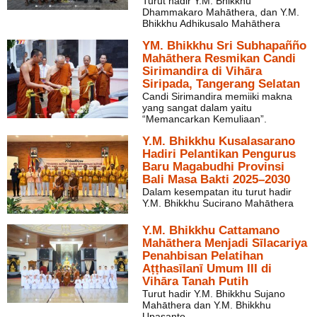
Turut hadir Y.M. Bhikkhu
Dhammakaro Mahāthera, dan Y.M.
Bhikkhu Adhikusalo Mahāthera
YM. Bhikkhu Sri Subhapañño
Mahāthera Resmikan Candi
Sirimandira di Vihāra
Siripada, Tangerang Selatan
Candi Sirimandira memiiki makna
yang sangat dalam yaitu
“Memancarkan Kemuliaan”.
Y.M. Bhikkhu Kusalasarano
Hadiri Pelantikan Pengurus
Baru Magabudhi Provinsi
Bali Masa Bakti 2025–2030
Dalam kesempatan itu turut hadir
Y.M. Bhikkhu Sucirano Mahāthera
Y.M. Bhikkhu Cattamano
Mahāthera Menjadi Sīlacariya
Penahbisan Pelatihan
Aṭṭhasīlanī Umum III di
Vihāra Tanah Putih
Turut hadir Y.M. Bhikkhu Sujano
Mahāthera dan Y.M. Bhikkhu
Upasanto