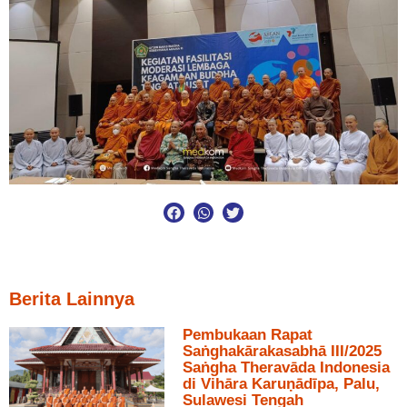
Berita Lainnya
Pembukaan Rapat
Saṅghakārakasabhā III/2025
Saṅgha Theravāda Indonesia
di Vihāra Karuṇādīpa, Palu,
Sulawesi Tengah