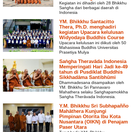
Kegiatan ini dihadiri oleh 28 Bhikkhu
Saṅgha dari berbagai daerah di
Indonesia
YM. Bhikkhu Santacitto
Thera, Ph.D. menghadiri
kegiatan Upacara kelulusan
Widyodaya Buddhis Course
Upacara kelulusan ini diikuti oleh 50
Mahasiswa Buddhis Universitas
Prasetiya Mulya
Saṅgha Theravāda Indonesia
Memperingati Hari Jadi ke-49
tahun di Pusdiklat Buddhis
Sikkhadāma Santibhūmi
Dhammadesana disampaikan oleh
YM. Bhikkhu Sri Pannavaro
Mahathera selaku Saṅghapamokkha
Saṅgha Therāvada Indonesia.
Y.M. Bhikkhu Sri Subhapañño
Mahāthera Kunjungi
Pimpinan Otorita Ibu Kota
Nusantara (OIKN) di Penajam
Paser Utara