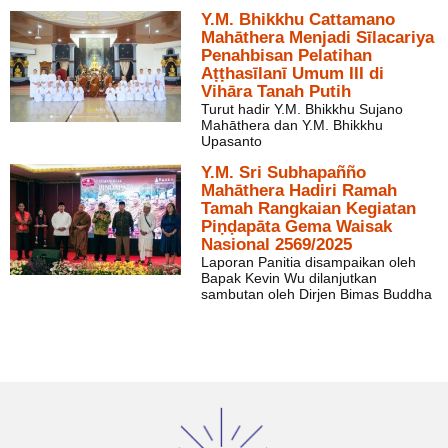
Y.M. Bhikkhu Cattamano
Mahāthera Menjadi Sīlacariya
Penahbisan Pelatihan
Aṭṭhasīlanī Umum III di
Vihāra Tanah Putih
Turut hadir Y.M. Bhikkhu Sujano
Mahāthera dan Y.M. Bhikkhu
Upasanto
Y.M. Sri Subhapañño
Mahāthera Hadiri Ramah
Tamah Rangkaian Kegiatan
Piṇḍapāta Gema Waisak
Nasional 2569/2025
Laporan Panitia disampaikan oleh
Bapak Kevin Wu dilanjutkan
sambutan oleh Dirjen Bimas Buddha