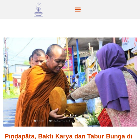
Piṇḍapāta, Bakti Karya dan Tabur Bunga di