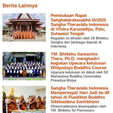
Berita Lainnya
Pembukaan Rapat
Saṅghakārakasabhā III/2025
Saṅgha Theravāda Indonesia
di Vihāra Karuṇādīpa, Palu,
Sulawesi Tengah
Kegiatan ini dihadiri oleh 28 Bhikkhu
Saṅgha dari berbagai daerah di
Indonesia
YM. Bhikkhu Santacitto
Thera, Ph.D. menghadiri
kegiatan Upacara kelulusan
Widyodaya Buddhis Course
Upacara kelulusan ini diikuti oleh 50
Mahasiswa Buddhis Universitas
Prasetiya Mulya
Saṅgha Theravāda Indonesia
Memperingati Hari Jadi ke-49
tahun di Pusdiklat Buddhis
Sikkhadāma Santibhūmi
Dhammadesana disampaikan oleh
YM. Bhikkhu Sri Pannavaro