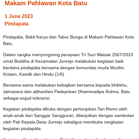
Makam Pahlawan Kota Batu
1 June 2023
Pindapata
Piṇḍapāta, Bakti Karya dan Tabur Bunga di Makam Pahlawan Kota
Batu.
Dalam rangka menyongsong perayaan Tri Suci Waisak 2567/2023
umat Buddha di Kecamatan Junrejo melakukan kegiatan baik
berdana piṇḍapāta bersama dengan komunitas muda Muslim,
Kristen, Katolik dan Hindu (1/6)
Bersama-sama melakukan kebajikan bersama kepada bhikkhu,
sāmaṇera dan aṭṭhasīlani Padepokan Dhammadipa Ārāma, Batu
sebagai wujud toleransi.
Kegiatan piṇḍapāta dibuka dengan pertunjukan Tari Remo oleh
anak-anak dari Sanggar Sangguran, dilanjutkan dengan sambutan
oleh Pak Kepala Desa Junrejo sekaligus membuka rangkaian
kegiatan piṇḍapāta.