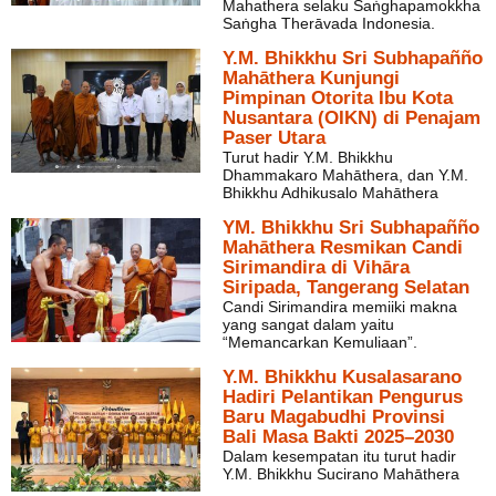
Mahathera selaku Saṅghapamokkha
Saṅgha Therāvada Indonesia.
Y.M. Bhikkhu Sri Subhapañño
Mahāthera Kunjungi
Pimpinan Otorita Ibu Kota
Nusantara (OIKN) di Penajam
Paser Utara
Turut hadir Y.M. Bhikkhu
Dhammakaro Mahāthera, dan Y.M.
Bhikkhu Adhikusalo Mahāthera
YM. Bhikkhu Sri Subhapañño
Mahāthera Resmikan Candi
Sirimandira di Vihāra
Siripada, Tangerang Selatan
Candi Sirimandira memiiki makna
yang sangat dalam yaitu
“Memancarkan Kemuliaan”.
Y.M. Bhikkhu Kusalasarano
Hadiri Pelantikan Pengurus
Baru Magabudhi Provinsi
Bali Masa Bakti 2025–2030
Dalam kesempatan itu turut hadir
Y.M. Bhikkhu Sucirano Mahāthera