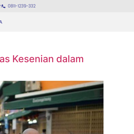
m
0811-1239-332
A
as Kesenian dalam