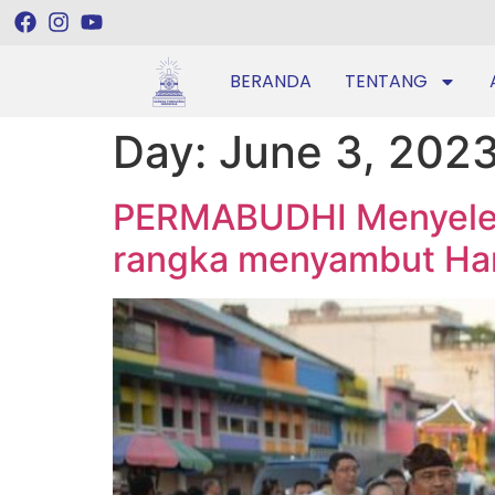
BERANDA
TENTANG
Day:
June 3, 202
PERMABUDHI Menyelen
rangka menyambut Har