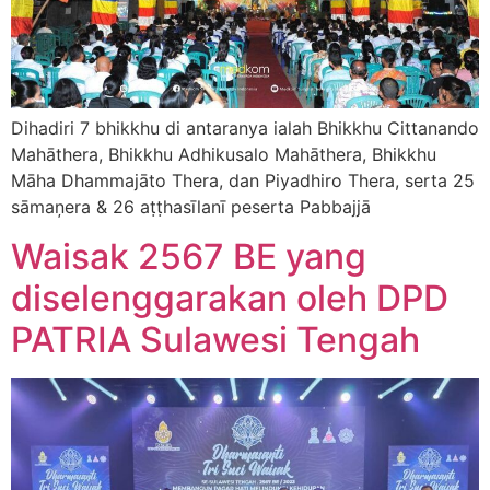
Dihadiri 7 bhikkhu di antaranya ialah Bhikkhu Cittanando
Mahāthera, Bhikkhu Adhikusalo Mahāthera, Bhikkhu
Māha Dhammajāto Thera, dan Piyadhiro Thera, serta 25
sāmaņera & 26 aṭṭhasīlanī peserta Pabbajjā
Waisak 2567 BE yang
diselenggarakan oleh DPD
PATRIA Sulawesi Tengah