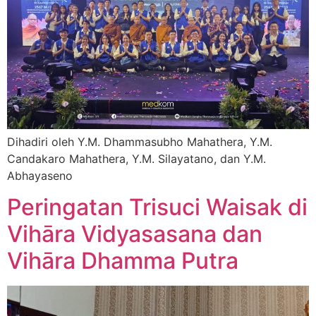
Dihadiri oleh Y.M. Dhammasubho Mahathera, Y.M.
Candakaro Mahathera, Y.M. Silayatano, dan Y.M.
Abhayaseno
Peringatan Trisuci Waisak di
Vihāra Vidyasasana dan
Vihāra Dhamma Putra