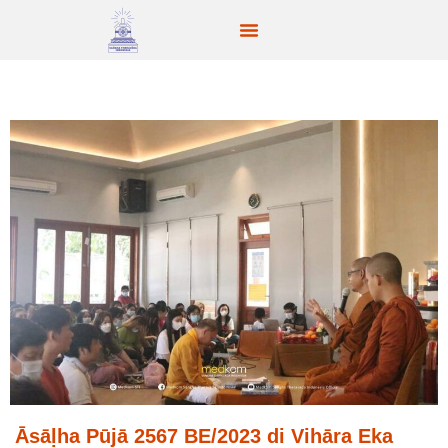
Āsāḷha Pūjā 2567 BE/2023 di Vihāra Eka