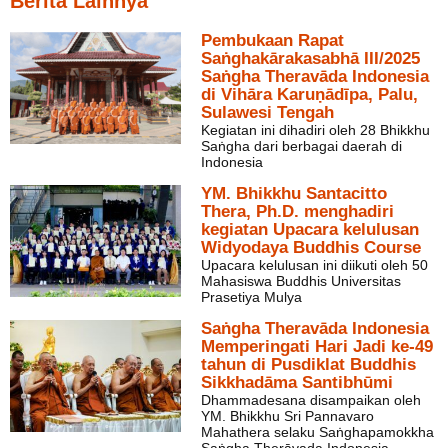
Berita Lainnya
Pembukaan Rapat
Saṅghakārakasabhā III/2025
Saṅgha Theravāda Indonesia
di Vihāra Karuṇādīpa, Palu,
Sulawesi Tengah
Kegiatan ini dihadiri oleh 28 Bhikkhu
Saṅgha dari berbagai daerah di
Indonesia
YM. Bhikkhu Santacitto
Thera, Ph.D. menghadiri
kegiatan Upacara kelulusan
Widyodaya Buddhis Course
Upacara kelulusan ini diikuti oleh 50
Mahasiswa Buddhis Universitas
Prasetiya Mulya
Saṅgha Theravāda Indonesia
Memperingati Hari Jadi ke-49
tahun di Pusdiklat Buddhis
Sikkhadāma Santibhūmi
Dhammadesana disampaikan oleh
YM. Bhikkhu Sri Pannavaro
Mahathera selaku Saṅghapamokkha