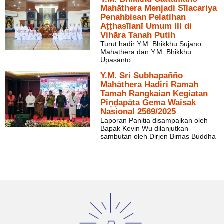
Mahāthera Menjadi Sīlacariya
Penahbisan Pelatihan
Aṭṭhasīlanī Umum III di
Vihāra Tanah Putih
Turut hadir Y.M. Bhikkhu Sujano
Mahāthera dan Y.M. Bhikkhu
Upasanto
Y.M. Sri Subhapañño
Mahāthera Hadiri Ramah
Tamah Rangkaian Kegiatan
Piṇḍapāta Gema Waisak
Nasional 2569/2025
Laporan Panitia disampaikan oleh
Bapak Kevin Wu dilanjutkan
sambutan oleh Dirjen Bimas Buddha