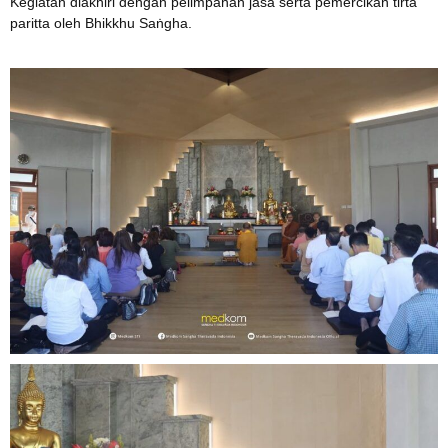
Kegiatan diakhiri dengan pelimpahan jasa serta pemercikan tirta
paritta oleh Bhikkhu Saṅgha.