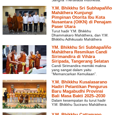
Saṅgha Therāvada Indonesia.
Y.M. Bhikkhu Sri Subhapañño
Mahāthera Kunjungi
Pimpinan Otorita Ibu Kota
Nusantara (OIKN) di Penajam
Paser Utara
Turut hadir Y.M. Bhikkhu
Dhammakaro Mahāthera, dan Y.M.
Bhikkhu Adhikusalo Mahāthera
YM. Bhikkhu Sri Subhapañño
Mahāthera Resmikan Candi
Sirimandira di Vihāra
Siripada, Tangerang Selatan
Candi Sirimandira memiiki makna
yang sangat dalam yaitu
“Memancarkan Kemuliaan”.
Y.M. Bhikkhu Kusalasarano
Hadiri Pelantikan Pengurus
Baru Magabudhi Provinsi
Bali Masa Bakti 2025–2030
Dalam kesempatan itu turut hadir
Y.M. Bhikkhu Sucirano Mahāthera
Y.M. Bhikkhu Cattamano