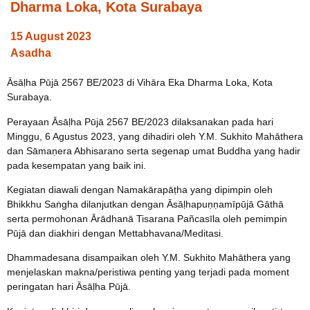
Dharma Loka, Kota Surabaya
15 August 2023
Asadha
Āsāḷha Pūjā 2567 BE/2023 di Vihāra Eka Dharma Loka, Kota
Surabaya.
Perayaan Āsāḷha Pūjā 2567 BE/2023 dilaksanakan pada hari
Minggu, 6 Agustus 2023, yang dihadiri oleh Y.M. Sukhito Mahāthera
dan Sāmaṇera Abhisarano serta segenap umat Buddha yang hadir
pada kesempatan yang baik ini.
Kegiatan diawali dengan Namakārapāṭha yang dipimpin oleh
Bhikkhu Saṅgha dilanjutkan dengan Āsāḷhapuṇṇamīpūjā Gāthā
serta permohonan Ārādhanā Tisarana Pañcasīla oleh pemimpin
Pūjā dan diakhiri dengan Mettabhavana/Meditasi.
Dhammadesana disampaikan oleh Y.M. Sukhito Mahāthera yang
menjelaskan makna/peristiwa penting yang terjadi pada moment
peringatan hari Āsāḷha Pūjā.