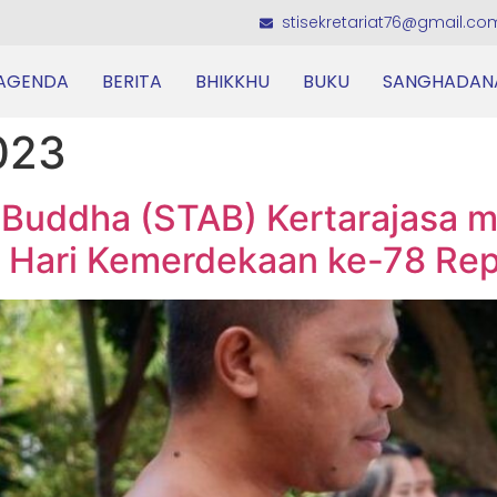
stisekretariat76@gmail.co
AGENDA
BERITA
BHIKKHU
BUKU
SANGHADAN
023
 Buddha (STAB) Kertarajasa 
 Hari Kemerdekaan ke-78 Rep