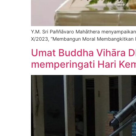
Y.M. Sri Paññāvaro Mahāthera menyampaika
X/2023, “Membangun Moral Membangkitkan In
Umat Buddha Vihāra D
memperingati Hari Ke