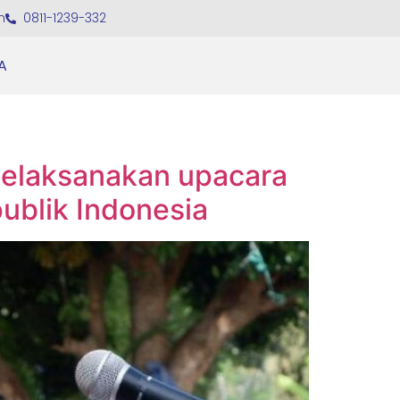
m
0811-1239-332
A
melaksanakan upacara
ublik Indonesia