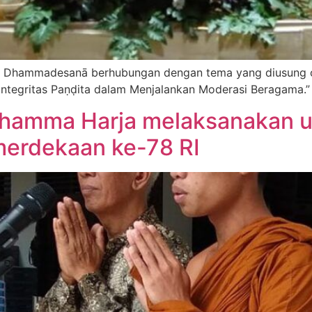
n Dhammadesanā berhubungan dengan tema yang diusung
tegritas Paṇḍita dalam Menjalankan Moderasi Beragama.”
hamma Harja melaksanakan u
merdekaan ke-78 RI