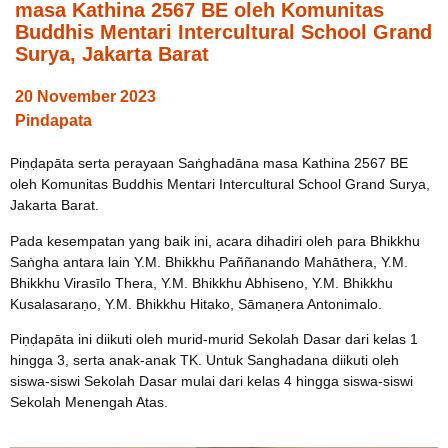
masa Kathina 2567 BE oleh Komunitas
Buddhis Mentari Intercultural School Grand
Surya, Jakarta Barat
20 November 2023
Pindapata
Piṇḍapāta serta perayaan Saṅghadāna masa Kathina 2567 BE
oleh Komunitas Buddhis Mentari Intercultural School Grand Surya,
Jakarta Barat.
Pada kesempatan yang baik ini, acara dihadiri oleh para Bhikkhu
Saṅgha antara lain Y.M. Bhikkhu Paññanando Mahāthera, Y.M.
Bhikkhu Virasīlo Thera, Y.M. Bhikkhu Abhiseno, Y.M. Bhikkhu
Kusalasaraṇo, Y.M. Bhikkhu Hitako, Sāmaṇera Antonimalo.
Piṇḍapāta ini diikuti oleh murid-murid Sekolah Dasar dari kelas 1
hingga 3, serta anak-anak TK. Untuk Sanghadana diikuti oleh
siswa-siswi Sekolah Dasar mulai dari kelas 4 hingga siswa-siswi
Sekolah Menengah Atas.