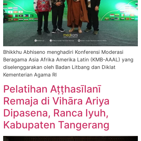
Bhikkhu Abhiseno menghadiri Konferensi Moderasi
Beragama Asia Afrika Amerika Latin (KMB-AAAL) yang
diselenggarakan oleh Badan Litbang dan Diklat
Kementerian Agama RI
Pelatihan Aṭṭhasīlanī
Remaja di Vihāra Ariya
Dipasena, Ranca Iyuh,
Kabupaten Tangerang