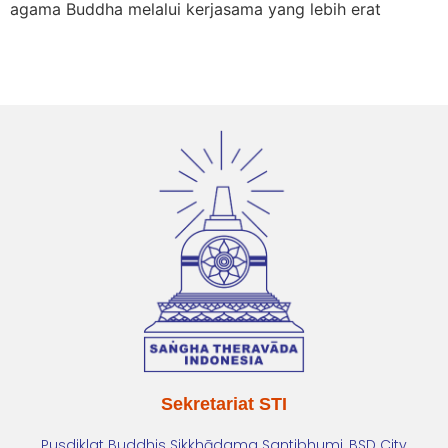
agama Buddha melalui kerjasama yang lebih erat
Sekretariat STI
Pusdiklat Buddhis Sikkhādama Santibhumi, BSD City