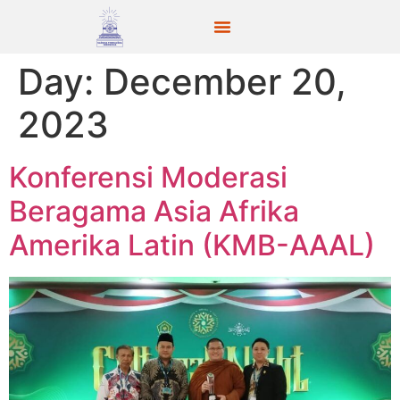
Day:
December 20,
2023
Konferensi Moderasi
Beragama Asia Afrika
Amerika Latin (KMB-AAAL)