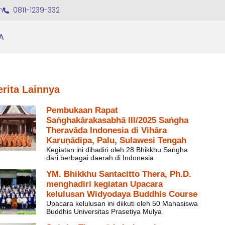
m
0811-1239-332
A
erita Lainnya
Pembukaan Rapat
Saṅghakārakasabhā III/2025 Saṅgha
Theravāda Indonesia di Vihāra
Karuṇādīpa, Palu, Sulawesi Tengah
Kegiatan ini dihadiri oleh 28 Bhikkhu Saṅgha
dari berbagai daerah di Indonesia
YM. Bhikkhu Santacitto Thera, Ph.D.
menghadiri kegiatan Upacara
kelulusan Widyodaya Buddhis Course
Upacara kelulusan ini diikuti oleh 50 Mahasiswa
Buddhis Universitas Prasetiya Mulya