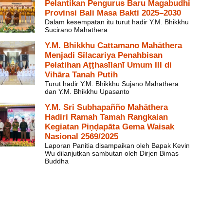
Pelantikan Pengurus Baru Magabudhi
Provinsi Bali Masa Bakti 2025–2030
Dalam kesempatan itu turut hadir Y.M. Bhikkhu
Sucirano Mahāthera
Y.M. Bhikkhu Cattamano Mahāthera
Menjadi Sīlacariya Penahbisan
Pelatihan Aṭṭhasīlanī Umum III di
Vihāra Tanah Putih
Turut hadir Y.M. Bhikkhu Sujano Mahāthera
dan Y.M. Bhikkhu Upasanto
Y.M. Sri Subhapañño Mahāthera
Hadiri Ramah Tamah Rangkaian
Kegiatan Piṇḍapāta Gema Waisak
Nasional 2569/2025
Laporan Panitia disampaikan oleh Bapak Kevin
Wu dilanjutkan sambutan oleh Dirjen Bimas
Buddha