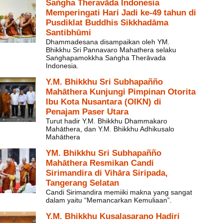
Saṅgha Theravāda Indonesia
Memperingati Hari Jadi ke-49 tahun di
Pusdiklat Buddhis Sikkhadāma
Santibhūmi
Dhammadesana disampaikan oleh YM.
Bhikkhu Sri Pannavaro Mahathera selaku
Saṅghapamokkha Saṅgha Therāvada
Indonesia.
Y.M. Bhikkhu Sri Subhapañño
Mahāthera Kunjungi Pimpinan Otorita
Ibu Kota Nusantara (OIKN) di
Penajam Paser Utara
Turut hadir Y.M. Bhikkhu Dhammakaro
Mahāthera, dan Y.M. Bhikkhu Adhikusalo
Mahāthera
YM. Bhikkhu Sri Subhapañño
Mahāthera Resmikan Candi
Sirimandira di Vihāra Siripada,
Tangerang Selatan
Candi Sirimandira memiiki makna yang sangat
dalam yaitu “Memancarkan Kemuliaan”.
Y.M. Bhikkhu Kusalasarano Hadiri