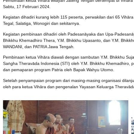
Pembinaan ketua Vihāra wilayah Jateng Tengah bertempat di Vihā
Sabtu, 17 Februari 2024.
Kegiatan dihadiri kurang lebih 115 peserta, perwakilan dari 65 Vih
Tegal, Salatiga, Wonogiri dan sekitarnya.
Kegiatan pembinaan dihadiri oleh Padesanāyaka dan Upa-Padesanāy
Bhikkhu Khemadhiro Thera, Y.M. Bhikkhu Upasanto, dan Y.M. Bhikkhu
WANDANI, dan PATRIA Jawa Tengah.
Pembinaan ketua Vihāra diawali dengan sambutan Y.M. Bhikkhu Su
Saṅgha Theravāda Indonesia (STI) oleh Y.M. Bhikkhu Khemadhiro, p
dan pemaparan program Patria oleh Bapak Wahyu Utomo.
Setelah penyampaian program dari masing-masing organisasi dilanj
oleh para ketua Vihāra dan pengenalan Yayasan Keluarga Theravād