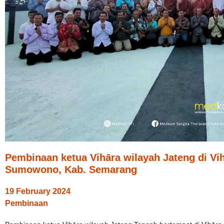
Pembinaan ketua Vihāra wilayah Jateng di Vi
Sumowono, Kab. Semarang
19 February 2024
Pembinaan