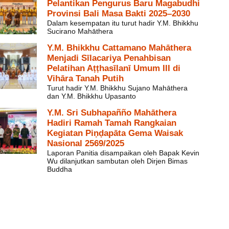
Pelantikan Pengurus Baru Magabudhi
Provinsi Bali Masa Bakti 2025–2030
Dalam kesempatan itu turut hadir Y.M. Bhikkhu
Sucirano Mahāthera
Y.M. Bhikkhu Cattamano Mahāthera
Menjadi Sīlacariya Penahbisan
Pelatihan Aṭṭhasīlanī Umum III di
Vihāra Tanah Putih
Turut hadir Y.M. Bhikkhu Sujano Mahāthera
dan Y.M. Bhikkhu Upasanto
Y.M. Sri Subhapañño Mahāthera
Hadiri Ramah Tamah Rangkaian
Kegiatan Piṇḍapāta Gema Waisak
Nasional 2569/2025
Laporan Panitia disampaikan oleh Bapak Kevin
Wu dilanjutkan sambutan oleh Dirjen Bimas
Buddha