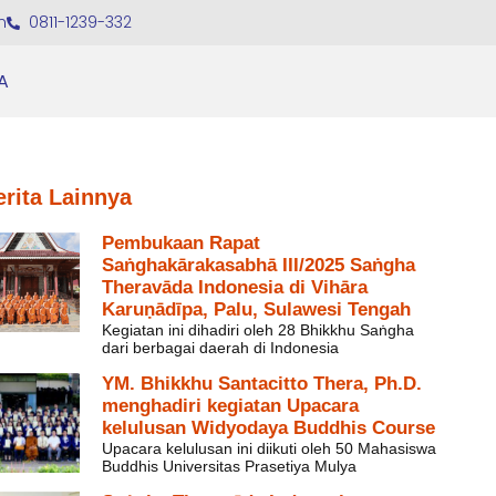
m
0811-1239-332
A
erita Lainnya
Pembukaan Rapat
Saṅghakārakasabhā III/2025 Saṅgha
Theravāda Indonesia di Vihāra
Karuṇādīpa, Palu, Sulawesi Tengah
Kegiatan ini dihadiri oleh 28 Bhikkhu Saṅgha
dari berbagai daerah di Indonesia
YM. Bhikkhu Santacitto Thera, Ph.D.
menghadiri kegiatan Upacara
kelulusan Widyodaya Buddhis Course
Upacara kelulusan ini diikuti oleh 50 Mahasiswa
Buddhis Universitas Prasetiya Mulya