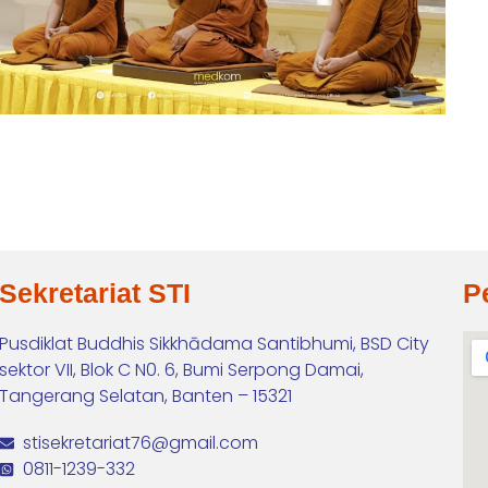
Sekretariat STI
P
Pusdiklat Buddhis Sikkhādama Santibhumi, BSD City
sektor VII, Blok C N0. 6, Bumi Serpong Damai,
Tangerang Selatan, Banten – 15321
stisekretariat76@gmail.com
0811-1239-332