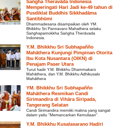
Saṅgha Theravāda Indonesia
Memperingati Hari Jadi ke-49 tahun di
Pusdiklat Buddhis Sikkhadāma
Santibhūmi
Dhammadesana disampaikan oleh YM.
Bhikkhu Sri Pannavaro Mahathera selaku
Saṅghapamokkha Saṅgha Therāvada
Indonesia.
Y.M. Bhikkhu Sri Subhapañño
Mahāthera Kunjungi Pimpinan Otorita
Ibu Kota Nusantara (OIKN) di
Penajam Paser Utara
Turut hadir Y.M. Bhikkhu Dhammakaro
Mahāthera, dan Y.M. Bhikkhu Adhikusalo
Mahāthera
YM. Bhikkhu Sri Subhapañño
Mahāthera Resmikan Candi
Sirimandira di Vihāra Siripada,
Tangerang Selatan
Candi Sirimandira memiiki makna yang sangat
dalam yaitu “Memancarkan Kemuliaan”.
Y.M. Bhikkhu Kusalasarano Hadiri