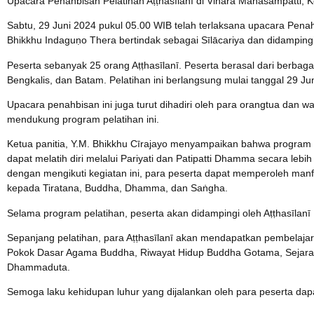
Upacara Penahbisan Pelatihan Aṭṭhasīlanī di Vihāra Mahāsampatti, 
Sabtu, 29 Juni 2024 pukul 05.00 WIB telah terlaksana upacara Penahb
Bhikkhu Indaguṇo Thera bertindak sebagai Sīlācariya dan didampin
Peserta sebanyak 25 orang Aṭṭhasīlanī. Peserta berasal dari berbaga
Bengkalis, dan Batam. Pelatihan ini berlangsung mulai tanggal 29 Ju
Upacara penahbisan ini juga turut dihadiri oleh para orangtua dan wa
mendukung program pelatihan ini.
Ketua panitia, Y.M. Bhikkhu Cīrajayo menyampaikan bahwa program 
dapat melatih diri melalui Pariyati dan Patipatti Dhamma secara leb
dengan mengikuti kegiatan ini, para peserta dapat memperoleh ma
kepada Tiratana, Buddha, Dhamma, dan Saṅgha.
Selama program pelatihan, peserta akan didampingi oleh Aṭṭhasīlan
Sepanjang pelatihan, para Aṭṭhasīlanī akan mendapatkan pembelajaran,
Pokok Dasar Agama Buddha, Riwayat Hidup Buddha Gotama, Sejara
Dhammaduta.
Semoga laku kehidupan luhur yang dijalankan oleh para peserta da