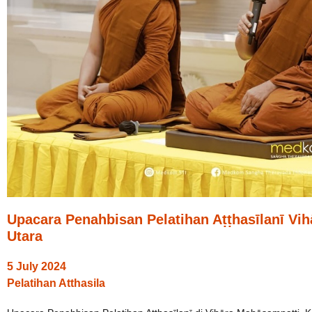
Upacara Penahbisan Pelatihan Aṭṭhasīlanī Vi
Utara
5 July 2024
Pelatihan Atthasila