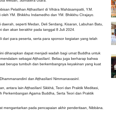
Kota Medan, Sumatera Utara.
isan Pelatihan Aṭṭhasīlanī di Vihāra Mahāsampatti, Y.M.
gi oleh YM. Bhikkhu Indamedho dan YM. Bhikkhu Cīrajayo.
i daerah, seperti Medan, Deli Serdang, Kisaran, Labuhan Batu,
ni dan akan berakhir pada tanggal 8 Juli 2024.
li dari para peserta, serta para sponsor kegiatan yang telah
ini diharapkan dapat menjadi wadah bagi umat Buddha untuk
ih mendalam sebagai Aṭṭhasīlanī. Beliau juga berharap bahwa
nfaat berupa tumbuh dan berkembangnya keyakinan yang kuat
ī Dhammanandinī dan Aṭṭhasīlanī Nimmanavasinī.
 antara lain Aṭṭhasīlanī Sikkhā, Teori dan Praktik Meditasi,
h Perkembangan Agama Buddha, Serta Teori dan Praktik
pat mengantarkan pada pencapaian akhir penderitaan, Nibbāna.