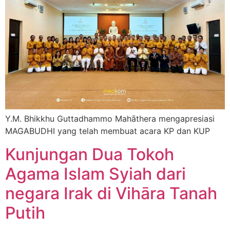
Y.M. Bhikkhu Guttadhammo Mahāthera mengapresiasi
MAGABUDHI yang telah membuat acara KP dan KUP
Kunjungan Dua Tokoh
Agama Islam Syiah dari
negara Irak di Vihāra Tanah
Putih