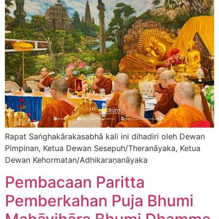
Rapat Saṅghakārakasabhā kali ini dihadiri oleh Dewan
Pimpinan, Ketua Dewan Sesepuh/Theranāyaka, Ketua
Dewan Kehormatan/Adhikaraṇanāyaka
Pembacaan Paritta
Pemberkahan Puja Bhumi