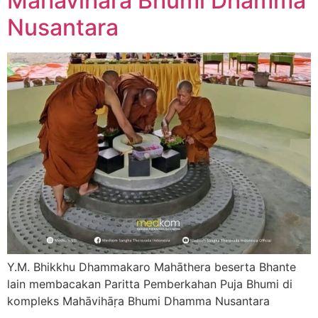
Mahāvihāra Bhumi Dhamma
Nusantara
Y.M. Bhikkhu Dhammakaro Mahāthera beserta Bhante
lain membacakan Paritta Pemberkahan Puja Bhumi di
kompleks Mahāvihāṛa Bhumi Dhamma Nusantara