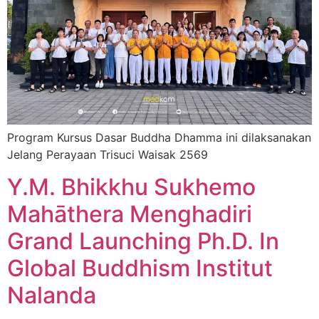
Program Kursus Dasar Buddha Dhamma ini dilaksanakan
Jelang Perayaan Trisuci Waisak 2569
Y.M. Bhikkhu Sukhemo
Mahāthera Menghadiri
Grand Launching Ph.D. In
Global Buddhism Institut
Nalanda