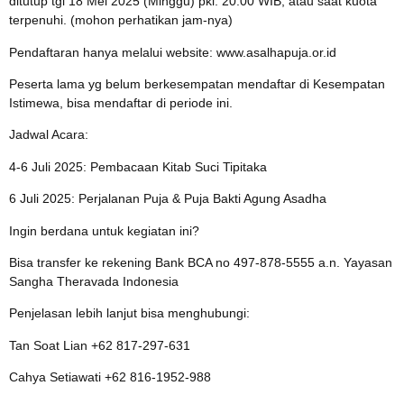
ditutup tgl 18 Mei 2025 (Minggu) pkl. 20.00 WIB, atau saat kuota
terpenuhi. (mohon perhatikan jam-nya)
Pendaftaran hanya melalui website: www.asalhapuja.or.id
Peserta lama yg belum berkesempatan mendaftar di Kesempatan
Istimewa, bisa mendaftar di periode ini.
Jadwal Acara:
4-6 Juli 2025: Pembacaan Kitab Suci Tipitaka
6 Juli 2025: Perjalanan Puja & Puja Bakti Agung Asadha
Ingin berdana untuk kegiatan ini?
Bisa transfer ke rekening Bank BCA no 497-878-5555 a.n. Yayasan
Sangha Theravada Indonesia
Penjelasan lebih lanjut bisa menghubungi:
Tan Soat Lian +62 817-297-631
Cahya Setiawati +62 816-1952-988