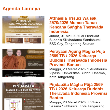
Agenda Lainnya
Aṭṭhasīla Trisuci Waisak
2570/2026 Momen Tahun
Kencana Saṅgha Theravāda
Indonesia
Jumat, 01 Mei 2026 di Pusdiklat
Buddhis Sikkhādama Santibhūmi,
BSD City, Tangerang Selatan
Perayaan Agung Māgha Pūjā
2569 TB / 2026 Keluarga
Buddhis Theravāda Indonesia
Provinsi Banten
Minggu, 29 Maret 2026 di Auditorium
Vipassi, Universitas Buddhi Dharma,
Kota Tangerang
Piṇḍapāta Māgha Pūjā 2569
TB / 2026 Keluarga Buddhis
Theravāda Indonesia Provinsi
Banten
Minggu, 29 Maret 2026 di Vihāra
Sāsana Subhasita, Kota Tangerang