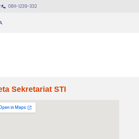
m
0811-1239-332
A
eta Sekretariat STI