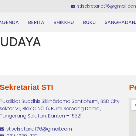
stisekretariat76@gmail.co
AGENDA
BERITA
BHIKKHU
BUKU
SANGHADAN
BUDAYA
Sekretariat STI
P
Pusdiklat Buddhis Sikkhādama Santibhumi, BSD City
sektor VII, Blok C N0. 6, Bumi Serpong Damai,
Tangerang Selatan, Banten – 15321
stisekretariat76@gmail.com