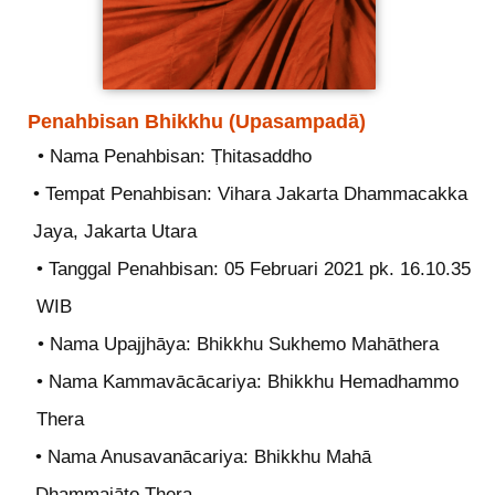
Penahbisan Bhikkhu (Upasampadā)
• Nama Penahbisan: Ṭhitasaddho
• Tempat Penahbisan: Vihara Jakarta Dhammacakka
Jaya, Jakarta Utara
• Tanggal Penahbisan: 05 Februari 2021 pk. 16.10.35
WIB
• Nama Upajjhāya: Bhikkhu Sukhemo Mahāthera
• Nama Kammavācācariya: Bhikkhu Hemadhammo
Thera
• Nama Anusavanācariya: Bhikkhu Mahā
Dhammajāto Thera