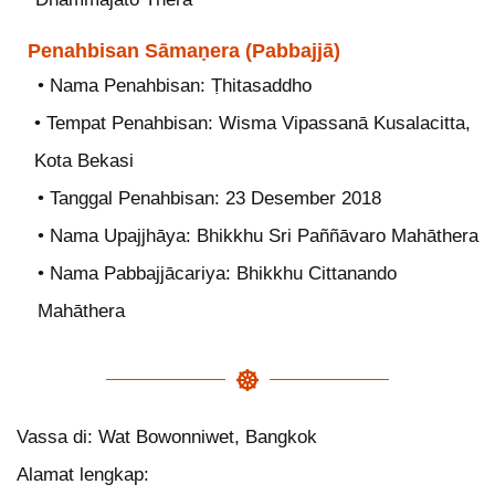
Penahbisan Sāmaṇera (Pabbajjā)
• Nama Penahbisan: Ṭhitasaddho
• Tempat Penahbisan: Wisma Vipassanā Kusalacitta,
Kota Bekasi
• Tanggal Penahbisan: 23 Desember 2018
• Nama Upajjhāya: Bhikkhu Sri Paññāvaro Mahāthera
• Nama Pabbajjācariya: Bhikkhu Cittanando
Mahāthera
Vassa di: Wat Bowonniwet, Bangkok
Alamat lengkap: