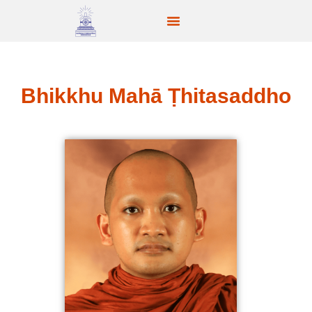
Bhikkhu Mahā Ṭhitasaddho