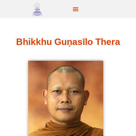
Bhikkhu Guṇasīlo Thera