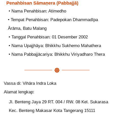
Penahbisan Sāmaṇera (Pabbajjā)
• Nama Penahbisan: Atimedho
• Tempat Penahbisan: Padepokan Dhammadīpa
Ārāma, Batu Malang
• Tanggal Penahbisan: 01 Desember 2002
• Nama Upajjhāya: Bhikkhu Sukhemo Mahathera
• Nama Pabbajjācariya: Bhikkhu Viriyadharo Thera
Vassa di: Vihāra Indra Loka
Alamat lengkap:
Jl. Benteng Jaya 29 RT. 004 / RW. 08 Kel. Sukarasa
Kec. Benteng Makasar Kota Tangerang 15111