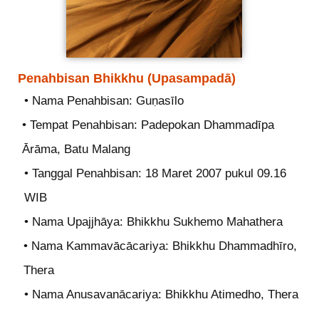
Penahbisan Bhikkhu (Upasampadā)
• Nama Penahbisan: Guṇasīlo
• Tempat Penahbisan: Padepokan Dhammadīpa
Ārāma, Batu Malang
• Tanggal Penahbisan: 18 Maret 2007 pukul 09.16
WIB
• Nama Upajjhāya: Bhikkhu Sukhemo Mahathera
• Nama Kammavācācariya: Bhikkhu Dhammadhīro,
Thera
• Nama Anusavanācariya: Bhikkhu Atimedho, Thera