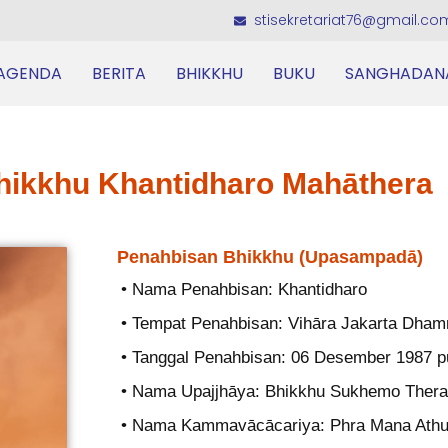
stisekretariat76@gmail.co
AGENDA
BERITA
BHIKKHU
BUKU
SANGHADAN
hikkhu Khantidharo Mahāthera
Penahbisan Bhikkhu (Upasampadā)
• Nama Penahbisan: Khantidharo
• Tempat Penahbisan: Vihāra Jakarta Dham
• Tanggal Penahbisan: 06 Desember 1987 p
• Nama Upajjhāya: Bhikkhu Sukhemo Thera
• Nama Kammavācācariya: Phra Mana Athu