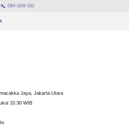
m
0811-1239-332
A
macakka Jaya, Jakarta Utara
ukul 10.30 WIB
lo