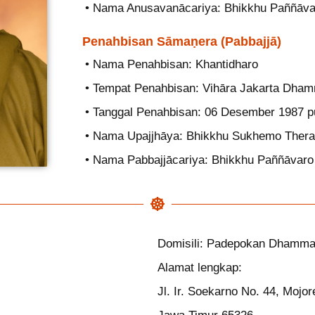
• Nama Anusavanācariya: Bhikkhu Paññāva
Penahbisan Sāmaṇera (Pabbajjā)
• Nama Penahbisan: Khantidharo
• Tempat Penahbisan: Vihāra Jakarta Dham
• Tanggal Penahbisan: 06 Desember 1987 p
• Nama Upajjhāya: Bhikkhu Sukhemo Thera
• Nama Pabbajjācariya: Bhikkhu Paññāvaro
Domisili: Padepokan Dhamma
Alamat lengkap:
Jl. Ir. Soekarno No. 44, Mojor