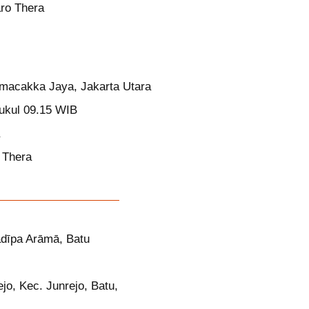
ro Thera
macakka Jaya, Jakarta Utara
ukul 09.15 WIB
 Thera
dīpa Arāmā, Batu
ejo, Kec. Junrejo, Batu,