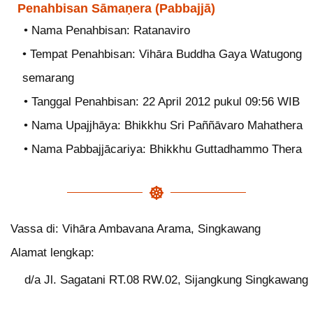
Penahbisan Sāmaṇera (Pabbajjā)
• Nama Penahbisan: Ratanaviro
• Tempat Penahbisan: Vihāra Buddha Gaya Watugong
semarang
• Tanggal Penahbisan: 22 April 2012 pukul 09:56 WIB
• Nama Upajjhāya: Bhikkhu Sri Paññāvaro Mahathera
• Nama Pabbajjācariya: Bhikkhu Guttadhammo Thera
Vassa di: Vihāra Ambavana Arama, Singkawang
Alamat lengkap:
d/a Jl. Sagatani RT.08 RW.02, Sijangkung Singkawang