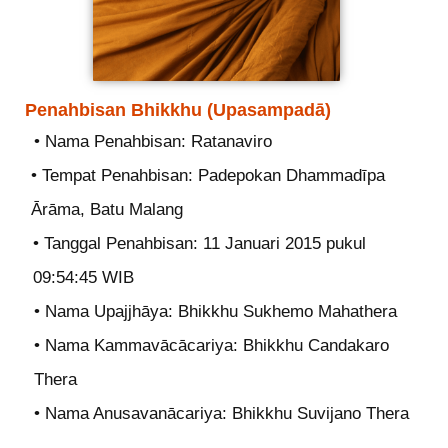
Penahbisan Bhikkhu (Upasampadā)
• Nama Penahbisan: Ratanaviro
• Tempat Penahbisan: Padepokan Dhammadīpa
Ārāma, Batu Malang
• Tanggal Penahbisan: 11 Januari 2015 pukul
09:54:45 WIB
• Nama Upajjhāya: Bhikkhu Sukhemo Mahathera
• Nama Kammavācācariya: Bhikkhu Candakaro
Thera
• Nama Anusavanācariya: Bhikkhu Suvijano Thera