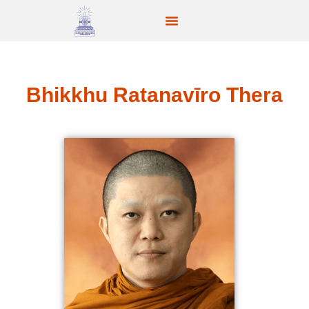
Bhikkhu Ratanavīro Thera