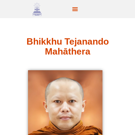
Bhikkhu Tejanando
Mahāthera