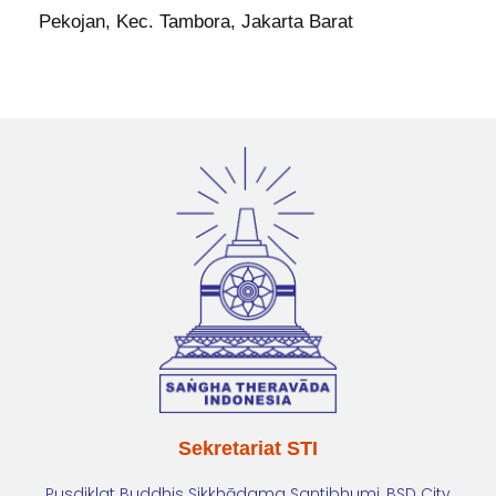
Pekojan, Kec. Tambora, Jakarta Barat
Sekretariat STI
Pusdiklat Buddhis Sikkhādama Santibhumi, BSD City