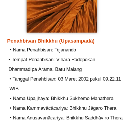
Penahbisan Bhikkhu (Upasampadā)
• Nama Penahbisan: Tejanando
• Tempat Penahbisan: Vihāra Padepokan
Dhammadīpa Ārāma, Batu Malang
• Tanggal Penahbisan: 03 Maret 2002 pukul 09.22.11
WIB
• Nama Upajjhāya: Bhikkhu Sukhemo Mahathera
• Nama Kammavācācariya: Bhikkhu Jāgaro Thera
• Nama Anusavanācariya: Bhikkhu Saddhāviro Thera