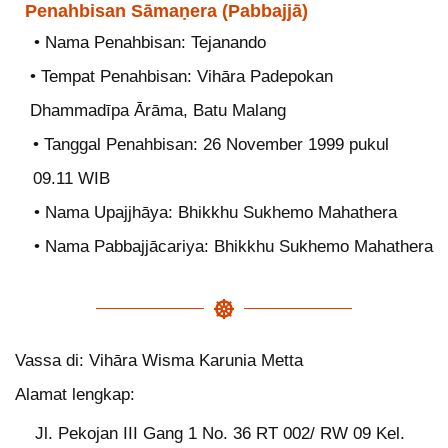
Penahbisan Sāmaṇera (Pabbajjā)
• Nama Penahbisan: Tejanando
• Tempat Penahbisan: Vihāra Padepokan
Dhammadīpa Ārāma, Batu Malang
• Tanggal Penahbisan: 26 November 1999 pukul
09.11 WIB
• Nama Upajjhāya: Bhikkhu Sukhemo Mahathera
• Nama Pabbajjācariya: Bhikkhu Sukhemo Mahathera
Vassa di: Vihāra Wisma Karunia Metta
Alamat lengkap:
Jl. Pekojan III Gang 1 No. 36 RT 002/ RW 09 Kel.