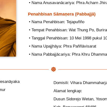
• Nama Anusavanācariya: Phra Acharn Jhir
Penahbisan Sāmaṇera (Pabbajjā)
• Nama Penahbisan: Tejapuñño
• Tempat Penahbisan: Wat Thung Po, Burira
• Tanggal Penahbisan: 10 Mei 1998 pukul 1
• Nama Upajjhāya: Phra Paññāvisarat
• Nama Pabbajjācariya: Phra Khru Dhamma
desanāyaka
Domisili: Vihara Dhammaharj
mur
Alamat lengkap:
Dusun Sidorejo Wetan, Yosom