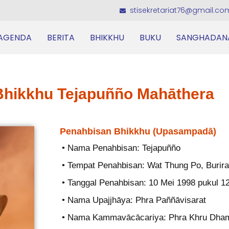
stisekretariat76@gmail.co
AGENDA
BERITA
BHIKKHU
BUKU
SANGHADAN
Bhikkhu Tejapuñño Mahāthera
Penahbisan Bhikkhu (Upasampadā)
• Nama Penahbisan: Tejapuñño
• Tempat Penahbisan: Wat Thung Po, Burira
• Tanggal Penahbisan: 10 Mei 1998 pukul 1
• Nama Upajjhāya: Phra Paññāvisarat
• Nama Kammavācācariya: Phra Khru Dha