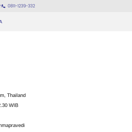
m
0811-1239-332
A
m, Thailand
2.30 WIB
mmapravedi