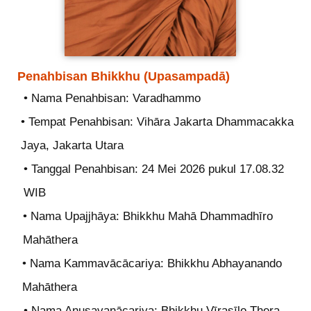
Penahbisan Bhikkhu (Upasampadā)
• Nama Penahbisan: Varadhammo
• Tempat Penahbisan: Vihāra Jakarta Dhammacakka
Jaya, Jakarta Utara
• Tanggal Penahbisan: 24 Mei 2026 pukul 17.08.32
WIB
• Nama Upajjhāya: Bhikkhu Mahā Dhammadhīro
Mahāthera
• Nama Kammavācācariya: Bhikkhu Abhayanando
Mahāthera
• Nama Anusavanācariya: Bhikkhu Vīrasīlo Thera