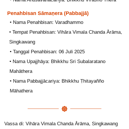
Penahbisan Sāmaṇera (Pabbajjā)
• Nama Penahbisan: Varadhammo
• Tempat Penahbisan: Vihāra Vimala Chanda Ārāma,
Singkawang
• Tanggal Penahbisan: 06 Juli 2025
• Nama Upajjhāya: Bhikkhu Sri Subalaratano
Mahāthera
• Nama Pabbajjācariya: Bhikkhu Ṭhitayañño
Māhathera
Vassa di: Vihāra Vimala Chanda Ārāma, Singkawang