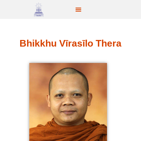
Bhikkhu Vīrasīlo Thera