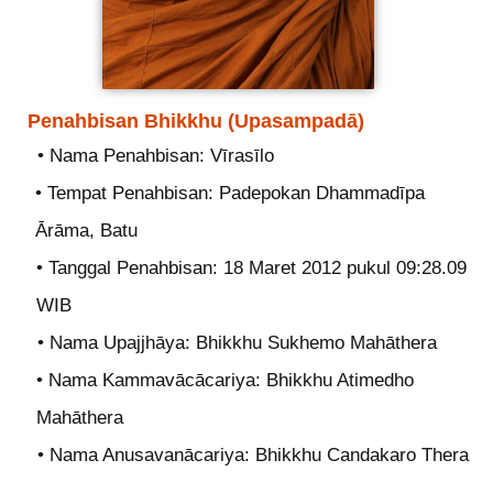
Penahbisan Bhikkhu (Upasampadā)
• Nama Penahbisan: Vīrasīlo
• Tempat Penahbisan: Padepokan Dhammadīpa
Ārāma, Batu
• Tanggal Penahbisan: 18 Maret 2012 pukul 09:28.09
WIB
• Nama Upajjhāya: Bhikkhu Sukhemo Mahāthera
• Nama Kammavācācariya: Bhikkhu Atimedho
Mahāthera
• Nama Anusavanācariya: Bhikkhu Candakaro Thera