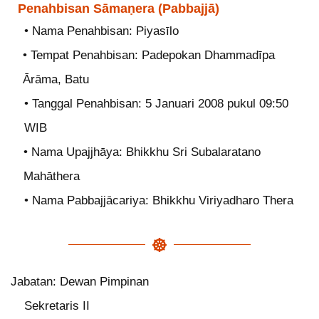
Penahbisan Sāmaṇera (Pabbajjā)
• Nama Penahbisan: Piyasīlo
• Tempat Penahbisan: Padepokan Dhammadīpa
Ārāma, Batu
• Tanggal Penahbisan: 5 Januari 2008 pukul 09:50
WIB
• Nama Upajjhāya: Bhikkhu Sri Subalaratano
Mahāthera
• Nama Pabbajjācariya: Bhikkhu Viriyadharo Thera
Jabatan: Dewan Pimpinan
Sekretaris II