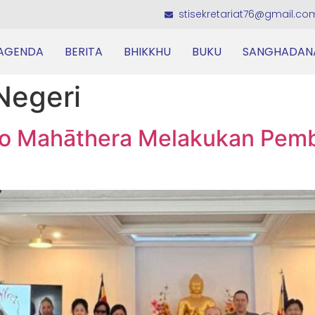
stisekretariat76@gmail.co
AGENDA
BERITA
BHIKKHU
BUKU
SANGHADAN
Negeri
tto Mahāthera Melakukan Pem