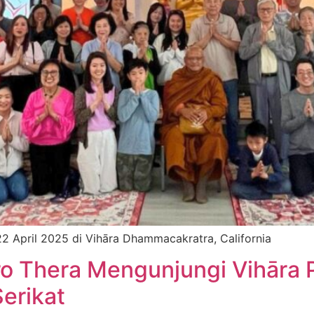
2 April 2025 di Vihāra Dhammacakratra, California
ro Thera Mengunjungi Vihāra
erikat