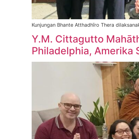
Kunjungan Bhante Atthadhīro Thera dilaksana
Y.M. Cittagutto Mahā
Philadelphia, Amerika 