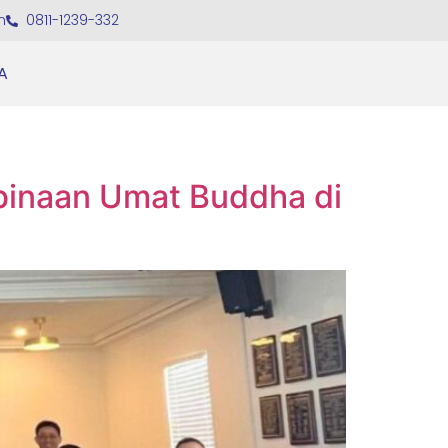
m
0811-1239-332
A
binaan Umat Buddha di