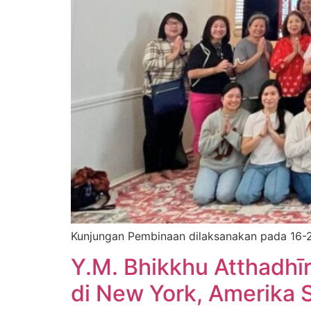
Kunjungan Pembinaan dilaksanakan pada 16-2
Y.M. Bhikkhu Atthadhī
di New York, Amerika S