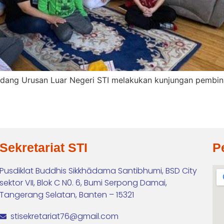
Bidang Urusan Luar Negeri STI melakukan kunjungan pembin
Sekretariat STI
P
Pusdiklat Buddhis Sikkhādama Santibhumi, BSD City
sektor VII, Blok C N0. 6, Bumi Serpong Damai,
Tangerang Selatan, Banten – 15321
stisekretariat76@gmail.com