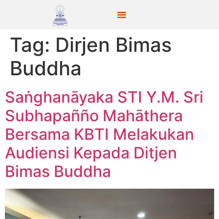
Tag:
Dirjen Bimas
Buddha
Saṅghanāyaka STI Y.M. Sri
Subhapañño Mahāthera
Bersama KBTI Melakukan
Audiensi Kepada Ditjen
Bimas Buddha