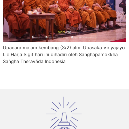
Upacara malam kembang (3/2) alm. Upāsaka Viriyajayo
Lie Harja Sigit hari ini dihadiri oleh Saṅghapāmokkha
Saṅgha Theravāda Indonesia