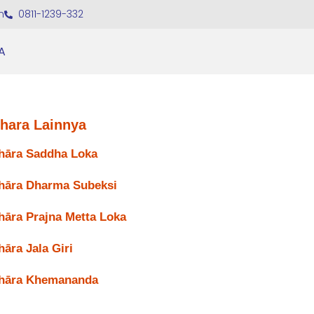
m
0811-1239-332
A
ihara Lainnya
hāra Saddha Loka
hāra Dharma Subeksi
hāra Prajna Metta Loka
hāra Jala Giri
hāra Khemananda