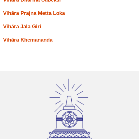
Vihāra Prajna Metta Loka
Vihāra Jala Giri
Vihāra Khemananda