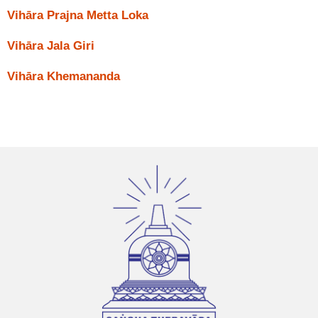
Vihāra Prajna Metta Loka
Vihāra Jala Giri
Vihāra Khemananda