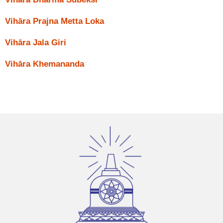
Vihāra Prajna Metta Loka
Vihāra Jala Giri
Vihāra Khemananda