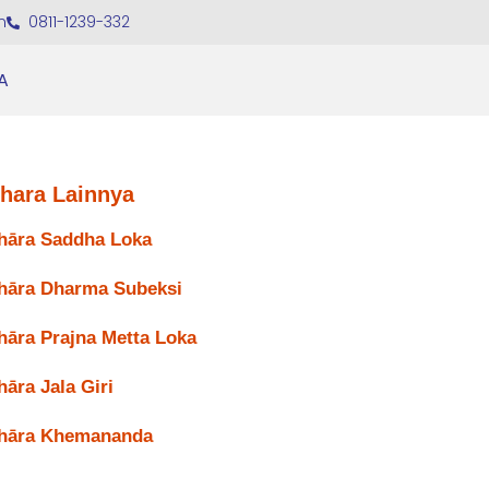
m
0811-1239-332
A
ihara Lainnya
hāra Saddha Loka
hāra Dharma Subeksi
hāra Prajna Metta Loka
hāra Jala Giri
hāra Khemananda