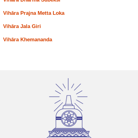
Vihāra Prajna Metta Loka
Vihāra Jala Giri
Vihāra Khemananda