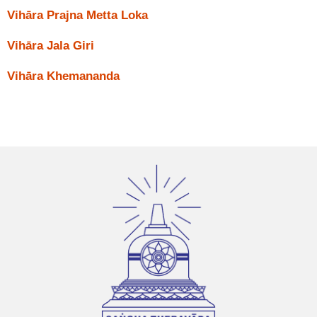
Vihāra Prajna Metta Loka
Vihāra Jala Giri
Vihāra Khemananda