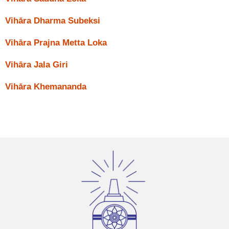
Vihāra Dharma Subeksi
Vihāra Prajna Metta Loka
Vihāra Jala Giri
Vihāra Khemananda