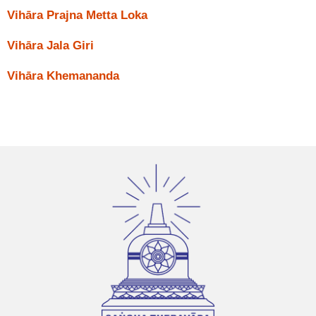
Vihāra Prajna Metta Loka
Vihāra Jala Giri
Vihāra Khemananda