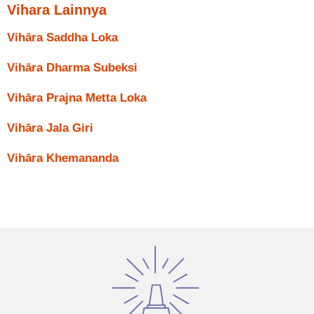
Vihara Lainnya
Vihāra Saddha Loka
Vihāra Dharma Subeksi
Vihāra Prajna Metta Loka
Vihāra Jala Giri
Vihāra Khemananda