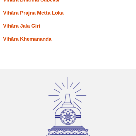
Vihāra Prajna Metta Loka
Vihāra Jala Giri
Vihāra Khemananda