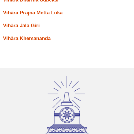
Vihāra Prajna Metta Loka
Vihāra Jala Giri
Vihāra Khemananda