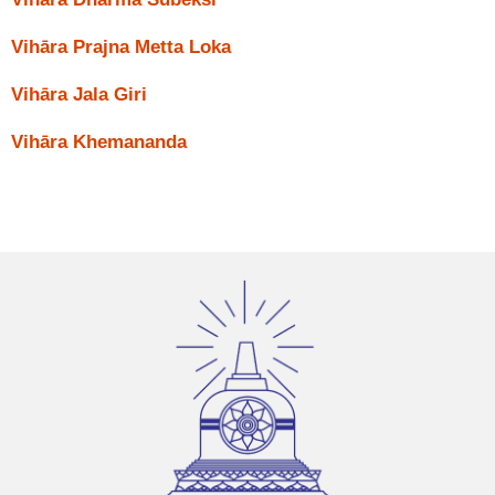
Vihāra Prajna Metta Loka
Vihāra Jala Giri
Vihāra Khemananda