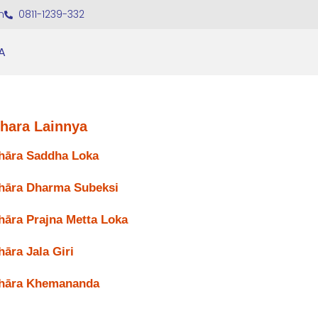
m
0811-1239-332
A
ihara Lainnya
hāra Saddha Loka
hāra Dharma Subeksi
hāra Prajna Metta Loka
hāra Jala Giri
hāra Khemananda