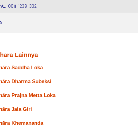
m
0811-1239-332
A
ihara Lainnya
hāra Saddha Loka
hāra Dharma Subeksi
hāra Prajna Metta Loka
hāra Jala Giri
hāra Khemananda