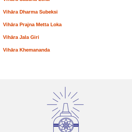
Vihāra Dharma Subeksi
Vihāra Prajna Metta Loka
Vihāra Jala Giri
Vihāra Khemananda