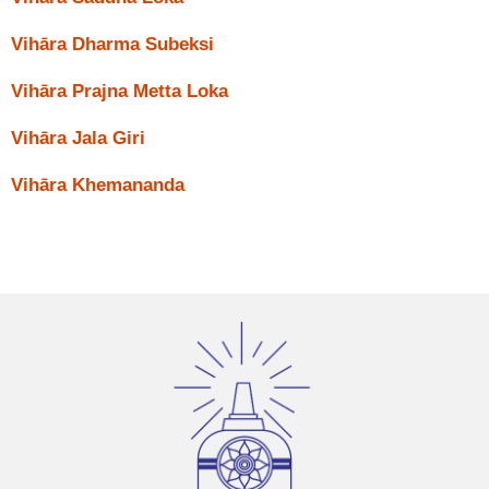
Vihāra Dharma Subeksi
Vihāra Prajna Metta Loka
Vihāra Jala Giri
Vihāra Khemananda