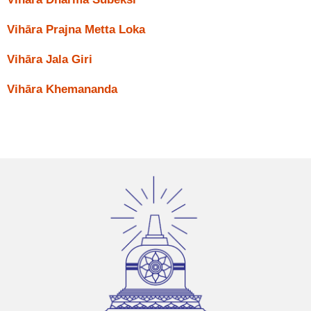
Vihāra Prajna Metta Loka
Vihāra Jala Giri
Vihāra Khemananda