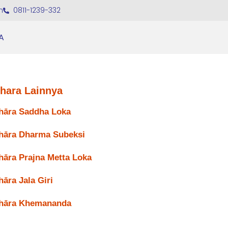
m
0811-1239-332
A
ihara Lainnya
hāra Saddha Loka
hāra Dharma Subeksi
hāra Prajna Metta Loka
hāra Jala Giri
hāra Khemananda