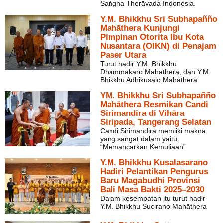
Saṅgha Therāvada Indonesia.
Y.M. Bhikkhu Sri Subhapañño
Mahāthera Kunjungi
Pimpinan Otorita Ibu Kota
Nusantara (OIKN) di Penajam
Paser Utara
Turut hadir Y.M. Bhikkhu
Dhammakaro Mahāthera, dan Y.M.
Bhikkhu Adhikusalo Mahāthera
YM. Bhikkhu Sri Subhapañño
Mahāthera Resmikan Candi
Sirimandira di Vihāra
Siripada, Tangerang Selatan
Candi Sirimandira memiiki makna
yang sangat dalam yaitu
“Memancarkan Kemuliaan”.
Y.M. Bhikkhu Kusalasarano
Hadiri Pelantikan Pengurus
Baru Magabudhi Provinsi
Bali Masa Bakti 2025–2030
Dalam kesempatan itu turut hadir
Y.M. Bhikkhu Sucirano Mahāthera