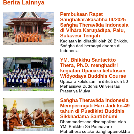
Berita Lainnya
Pembukaan Rapat
Saṅghakārakasabhā III/2025
Saṅgha Theravāda Indonesia
di Vihāra Karuṇādīpa, Palu,
Sulawesi Tengah
Kegiatan ini dihadiri oleh 28 Bhikkhu
Saṅgha dari berbagai daerah di
Indonesia
YM. Bhikkhu Santacitto
Thera, Ph.D. menghadiri
kegiatan Upacara kelulusan
Widyodaya Buddhis Course
Upacara kelulusan ini diikuti oleh 50
Mahasiswa Buddhis Universitas
Prasetiya Mulya
Saṅgha Theravāda Indonesia
Memperingati Hari Jadi ke-49
tahun di Pusdiklat Buddhis
Sikkhadāma Santibhūmi
Dhammadesana disampaikan oleh
YM. Bhikkhu Sri Pannavaro
Mahathera selaku Saṅghapamokkha