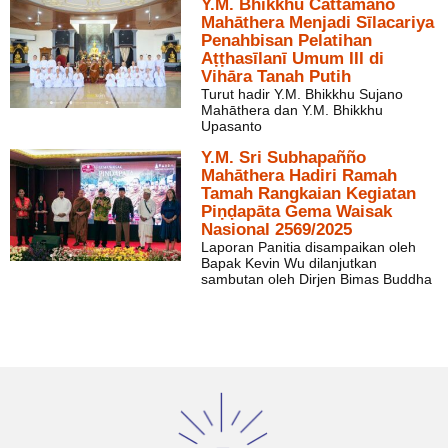
Y.M. Bhikkhu Cattamano
Mahāthera Menjadi Sīlacariya
Penahbisan Pelatihan
Aṭṭhasīlanī Umum III di
Vihāra Tanah Putih
Turut hadir Y.M. Bhikkhu Sujano
Mahāthera dan Y.M. Bhikkhu
Upasanto
Y.M. Sri Subhapañño
Mahāthera Hadiri Ramah
Tamah Rangkaian Kegiatan
Piṇḍapāta Gema Waisak
Nasional 2569/2025
Laporan Panitia disampaikan oleh
Bapak Kevin Wu dilanjutkan
sambutan oleh Dirjen Bimas Buddha