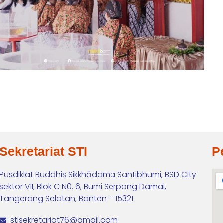
Sekretariat STI
P
Pusdiklat Buddhis Sikkhādama Santibhumi, BSD City
sektor VII, Blok C N0. 6, Bumi Serpong Damai,
Tangerang Selatan, Banten – 15321
stisekretariat76@gmail.com