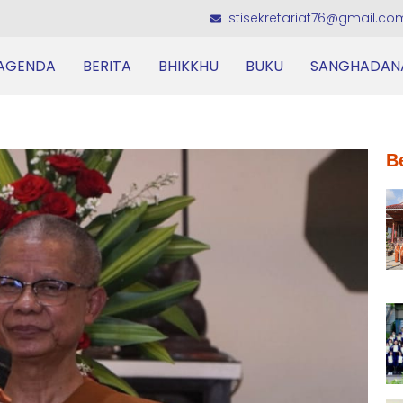
stisekretariat76@gmail.co
AGENDA
BERITA
BHIKKHU
BUKU
SANGHADAN
B