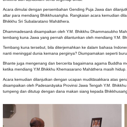
Acara dimulai dengan persembahan Gending Puja Jawa dan dilanjutka
altar para mendiang Bhikkhusaṅgha. Rangkaian acara kemudian dilan
Bhikkhu Sri Subalaratano Mahāthera.
Dhammadesanā disampaikan oleh Y.M. Bhikkhu Dhammasubho Mahā
tembang kuna Jawa yang pernah dilantunkan oleh mendiang Y.M. 
Tembang kuna tersebut, bila diterjemahkan ke dalam bahasa Indonesia 
nanti meninggal dunia kemana perginya? Diumpamakan seperti burung
Bhante juga mengenang dan bercerita bagaimana agama Buddha m
ketika mendiang Y.M.Bhikkhu Khemasarano Mahāthera masih hidup.
Acara kemudian dilanjutkan dengan ucapan muditāsakkara atas gen
disampaikan oleh Padesanāyaka Provinsi Jawa Tengah Y.M. Bhikkhu
tumpeng dan ditutup dengan dana makan siang kepada Bhikkhusaṅgh