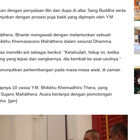
n dengan penyalaan lilin dan dupa di altar Sang Buddha serta
jutkan dengan prosesi puja bakti yang dipimpin oleh Y.M.
thera. Bhante mengawali dengan melantunkan sebuah
Bhikkhu Khemasarano Mahāthera dalam sesurat Dhamma.
memiliki arti sebagai berikut: “Ketahuilah, hidup ini, ketika
 yang lepas dari sangkarnya, dia kembali ke asal-usulnya.”
enunjukkan perkembangan pada masa-masa awal, di zaman
apnya 10 vassa Y.M. Bhikkhu Khemadhīro Thera, yang
 Sujano Mahāthera. Acara berlanjut dengan pemotongan
a. [ger]