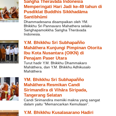
Saṅgha Theravāda Indonesia
Memperingati Hari Jadi ke-49 tahun di
Pusdiklat Buddhis Sikkhadāma
Santibhūmi
Dhammadesana disampaikan oleh YM.
Bhikkhu Sri Pannavaro Mahathera selaku
Saṅghapamokkha Saṅgha Therāvada
Indonesia.
Y.M. Bhikkhu Sri Subhapañño
Mahāthera Kunjungi Pimpinan Otorita
Ibu Kota Nusantara (OIKN) di
Penajam Paser Utara
Turut hadir Y.M. Bhikkhu Dhammakaro
Mahāthera, dan Y.M. Bhikkhu Adhikusalo
Mahāthera
YM. Bhikkhu Sri Subhapañño
Mahāthera Resmikan Candi
Sirimandira di Vihāra Siripada,
Tangerang Selatan
Candi Sirimandira memiiki makna yang sangat
dalam yaitu “Memancarkan Kemuliaan”.
Y.M. Bhikkhu Kusalasarano Hadiri