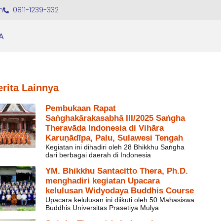
m
0811-1239-332
A
erita Lainnya
Pembukaan Rapat
Saṅghakārakasabhā III/2025 Saṅgha
Theravāda Indonesia di Vihāra
Karuṇādīpa, Palu, Sulawesi Tengah
Kegiatan ini dihadiri oleh 28 Bhikkhu Saṅgha
dari berbagai daerah di Indonesia
YM. Bhikkhu Santacitto Thera, Ph.D.
menghadiri kegiatan Upacara
kelulusan Widyodaya Buddhis Course
Upacara kelulusan ini diikuti oleh 50 Mahasiswa
Buddhis Universitas Prasetiya Mulya