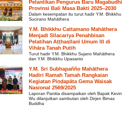
Pelantikan Pengurus Baru Magabudhi
Provinsi Bali Masa Bakti 2025–2030
Dalam kesempatan itu turut hadir Y.M. Bhikkhu
Sucirano Mahāthera
Y.M. Bhikkhu Cattamano Mahāthera
Menjadi Sīlacariya Penahbisan
Pelatihan Aṭṭhasīlanī Umum III di
Vihāra Tanah Putih
Turut hadir Y.M. Bhikkhu Sujano Mahāthera
dan Y.M. Bhikkhu Upasanto
Y.M. Sri Subhapañño Mahāthera
Hadiri Ramah Tamah Rangkaian
Kegiatan Piṇḍapāta Gema Waisak
Nasional 2569/2025
Laporan Panitia disampaikan oleh Bapak Kevin
Wu dilanjutkan sambutan oleh Dirjen Bimas
Buddha