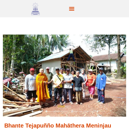
Bhante Tejapuñño Mahāthera Meninjau