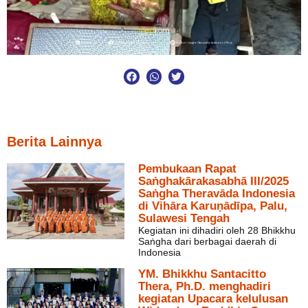
Berita Lainnya
Pembukaan Rapat
Saṅghakārakasabhā III/2025
Saṅgha Theravāda Indonesia
di Vihāra Karuṇādīpa, Palu,
Sulawesi Tengah
Kegiatan ini dihadiri oleh 28 Bhikkhu
Saṅgha dari berbagai daerah di
Indonesia
YM. Bhikkhu Santacitto
Thera, Ph.D. menghadiri
kegiatan Upacara kelulusan