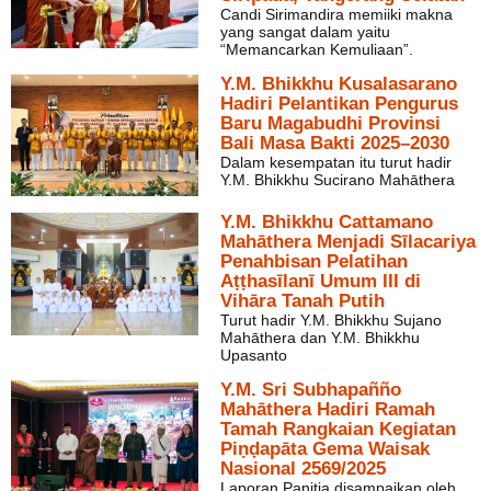
Candi Sirimandira memiiki makna
yang sangat dalam yaitu
“Memancarkan Kemuliaan”.
Y.M. Bhikkhu Kusalasarano
Hadiri Pelantikan Pengurus
Baru Magabudhi Provinsi
Bali Masa Bakti 2025–2030
Dalam kesempatan itu turut hadir
Y.M. Bhikkhu Sucirano Mahāthera
Y.M. Bhikkhu Cattamano
Mahāthera Menjadi Sīlacariya
Penahbisan Pelatihan
Aṭṭhasīlanī Umum III di
Vihāra Tanah Putih
Turut hadir Y.M. Bhikkhu Sujano
Mahāthera dan Y.M. Bhikkhu
Upasanto
Y.M. Sri Subhapañño
Mahāthera Hadiri Ramah
Tamah Rangkaian Kegiatan
Piṇḍapāta Gema Waisak
Nasional 2569/2025
Laporan Panitia disampaikan oleh