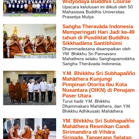
Widyodaya Buddhis Course
Upacara kelulusan ini diikuti oleh 50
Mahasiswa Buddhis Universitas
Prasetiya Mulya
Saṅgha Theravāda Indonesia
Memperingati Hari Jadi ke-49
tahun di Pusdiklat Buddhis
Sikkhadāma Santibhūmi
Dhammadesana disampaikan oleh
YM. Bhikkhu Sri Pannavaro
Mahathera selaku Saṅghapamokkha
Saṅgha Therāvada Indonesia.
Y.M. Bhikkhu Sri Subhapañño
Mahāthera Kunjungi
Pimpinan Otorita Ibu Kota
Nusantara (OIKN) di Penajam
Paser Utara
Turut hadir Y.M. Bhikkhu
Dhammakaro Mahāthera, dan Y.M.
Bhikkhu Adhikusalo Mahāthera
YM. Bhikkhu Sri Subhapañño
Mahāthera Resmikan Candi
Sirimandira di Vihāra
Siripada, Tangerang Selatan