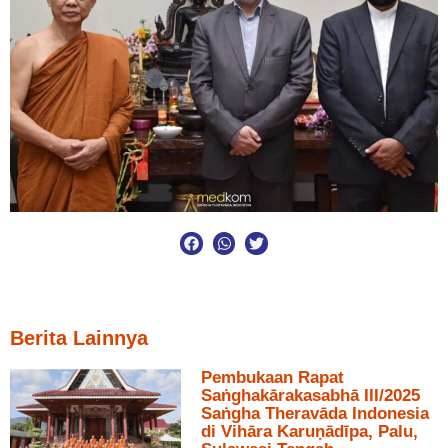
Berita Lainnya
Pembukaan Rapat
Saṅghakārakasabhā III/2025
Saṅgha Theravāda Indonesia
di Vihāra Karuṇādīpa, Palu,