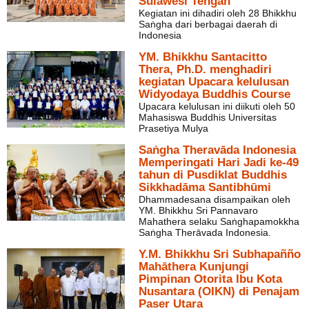
Sulawesi Tengah
Kegiatan ini dihadiri oleh 28 Bhikkhu
Saṅgha dari berbagai daerah di
Indonesia
YM. Bhikkhu Santacitto
Thera, Ph.D. menghadiri
kegiatan Upacara kelulusan
Widyodaya Buddhis Course
Upacara kelulusan ini diikuti oleh 50
Mahasiswa Buddhis Universitas
Prasetiya Mulya
Saṅgha Theravāda Indonesia
Memperingati Hari Jadi ke-49
tahun di Pusdiklat Buddhis
Sikkhadāma Santibhūmi
Dhammadesana disampaikan oleh
YM. Bhikkhu Sri Pannavaro
Mahathera selaku Saṅghapamokkha
Saṅgha Therāvada Indonesia.
Y.M. Bhikkhu Sri Subhapañño
Mahāthera Kunjungi
Pimpinan Otorita Ibu Kota
Nusantara (OIKN) di Penajam
Paser Utara