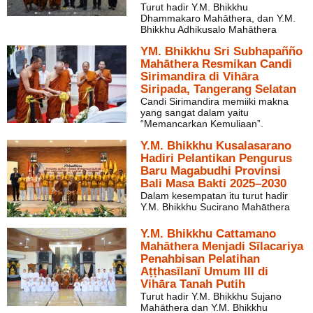
Turut hadir Y.M. Bhikkhu
Dhammakaro Mahāthera, dan Y.M.
Bhikkhu Adhikusalo Mahāthera
YM. Bhikkhu Sri Subhapañño
Mahāthera Resmikan Candi
Sirimandira di Vihāra
Siripada, Tangerang Selatan
Candi Sirimandira memiiki makna
yang sangat dalam yaitu
“Memancarkan Kemuliaan”.
Y.M. Bhikkhu Kusalasarano
Hadiri Pelantikan Pengurus
Baru Magabudhi Provinsi
Bali Masa Bakti 2025–2030
Dalam kesempatan itu turut hadir
Y.M. Bhikkhu Sucirano Mahāthera
Y.M. Bhikkhu Cattamano
Mahāthera Menjadi Sīlacariya
Penahbisan Pelatihan
Aṭṭhasīlanī Umum III di
Vihāra Tanah Putih
Turut hadir Y.M. Bhikkhu Sujano
Mahāthera dan Y.M. Bhikkhu