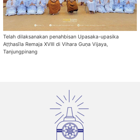
Telah dilaksanakan penahbisan Upasaka-upasika
Aṭṭhasīla Remaja XVIII di Vihara Guṇa Vijaya,
Tanjungpinang